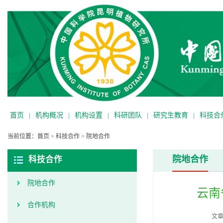
首页
|
机构概况
|
机构设置
|
科研团队
|
研究生教育
|
科技合
当前位置：
首页
>
科技合作
>
院地合作
院地合作
科技合作
院地合作
云南
合作机构
文章