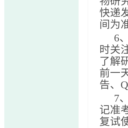
物研
快递
间为
6
时关
了解
前一
告、
7
记准
复试