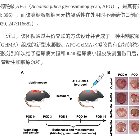
多糖物质
AFG
（
Achatina fulica
glycosaminoglycan, AFG
），是其有
4: 396
）
，而该类糖胺聚糖因无抗凝活性在外用时不会给伤口创
020,
247
:
116682
）
。
近日，该
团队通过共价交联的方法设计并合成了一种由糖胺
（
G
elMA
）组成的
新型
水凝胶。
AFG/GelMA
水凝胶
具有良好的稳
凝胶分别单次给予
糖尿病大鼠和
db/db
糖尿病
小鼠
皮肤创面
伤口
后
血管新生和胶原沉积。