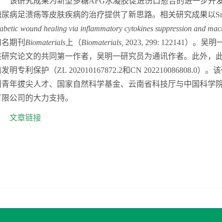
该研究成果为
新型多糖
AFG
水凝胶促进伤口愈合的进一步开
糖尿病足溃疡等
皮肤
疾病的治疗提供
了新思路。相关研究成果
以
Sn
iabetic wound healing via inflammatory cytokines suppression and mac
知名期刊
Biomaterials
上（
Biomaterials
,
2023
,
29
9
:
122141
）
。吴明
该研究
论文的
共同
第一作者，吴明一研究员为通讯作者。
此外，
请发明专利保护（
ZL
202010167872.2
和
CN
202210086808.0）。
该
划
青年拔尖人才、国家自然科学基金、云南省科技厅与中国科学
有限公司的大力支持。
文章链接