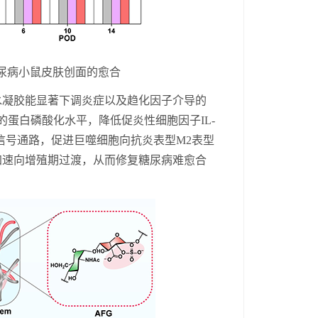
糖尿病
小鼠皮肤
创面的
愈合
水凝胶能显著下调炎症以及趋化因子介导的
的蛋白磷酸化水平，降低促炎性细胞因子
IL-
信号通路，促进巨噬细胞向抗炎表型
M
2
表型
加速向增殖期过渡，从而修复糖尿病难愈合