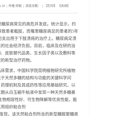
 | 作者:邓拓 | 浏览次数： | 【
打印
】 【
关闭
】
是糖尿病常见的高危并发症。统计显示，约
导致患者截肢，而罹患糖尿病足的患者的
5
年
的支出用于下肢溃疡的治疗上。糖尿病足
溃
重的社会经济负担。目前，临床及在研的
治
物、皮肤替代品类、生长因子类以及敷料等
效的
新型
治疗药物
。
临床需求，中国科学院昆明植物研究所植物
焦于天然多糖的结构与功能的关键科学问
、
药理
机制及其
成药性等
应用
基础研究
，
以
近期从
白玉蜗牛粘液中发现一种天然多糖基
生物相容性好、可生物降解等优良性能，能
医用组织粘合剂
发现，该天然粘合剂所含的新型
糖胺聚糖
类