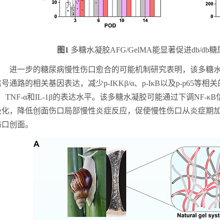
图
1
多糖
水凝胶
AFG/GelMA能显著促进db/db
进一步的糖尿病慢性伤口愈合的可能机制研究表明，该多糖
信号通路的相关基因表达，减少
p-IKKβ/α
、
p-IκB
以及
p-p65
等相关
、
TNF-α
和
IL-1β
的表达水平。该多糖水凝胶可能通过下调
NF-κB
极化，降低创面伤口局部慢性炎症反应，促使慢性伤口从炎症期
伤口创面。