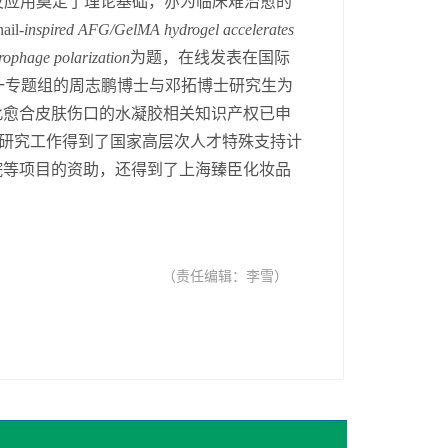
发应用奠定了理论基础，亦为
临床难治愈的
ail-
inspired AFG/GelMA hydrogel accelerates
rophage polarization
为题，在线发表在
国际
一
专题
组的
周志鹏博士与
邓拓博士研究生为
此愈合皮肤伤口的水凝胶相关知识产权已申
研究工作得到了国家
高层次人才特殊支持计
院等项目的资助，还得到了上海臻臣化妆品
（责任编辑：李雪）