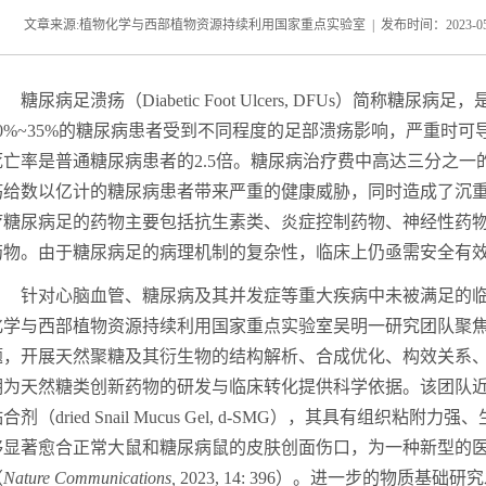
文章来源:植物化学与西部植物资源持续利用国家重点实验室 | 发布时间：2023-05-10
糖尿病足溃疡（
Diabetic
F
oot
U
lcers
,
DFUs
）
简称糖尿病足，
0%~35%
的糖尿病患者受到不同程度的足部溃疡影响，严重时可
死亡率是普通糖尿病患者的
2.5
倍。糖尿病治疗费中高达三分之一
疡
给
数以亿计的
糖尿病患者带来严重的健康威胁，
同时
造成了沉
疗
糖尿病足
的
药物主要包括抗生素类、炎症控制药物、神经性药
药物
。由于
糖尿病足的
病理机制的复杂性，临床上
仍亟需
安全有
针对心脑血管、糖尿病及其并发症等重大疾病中未被满足的
化学与西部植物资源持续利用国家重点实验室
吴明一研究团队聚
题，开展天然聚糖
及其衍生物
的
结构解析
、
合成优化
、
构效关系
期为天然糖类创新药物的研发
与临床转化提供科学依据
。
该团队
粘合剂（
d
ried
Snail
Mucus Gel,
d-
SMG
），其具有组织粘附力强、
够显著愈合正常大鼠和糖尿病鼠的皮肤创面伤口，为一种新型的
（
Nat
ure
Commun
ications
,
2023, 14: 396
）
。进一步的物质基础研究