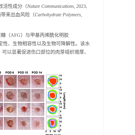
效活性成分（
Nat
ure
Commun
ications
,
2023,
面带来出血风险（
C
arbohydr
ate
Polym
ers,
聚糖（
A
FG
）与甲基丙烯酰化明胶
定性、生物相容性以及生物可降解性。该水
，可以显著促进伤口部位的肉芽组织增厚、