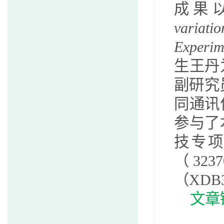
成果
variatio
Experim
生
王丹
副
研究
同通讯
参与了
技专
（
3237
（
XDB3
文章