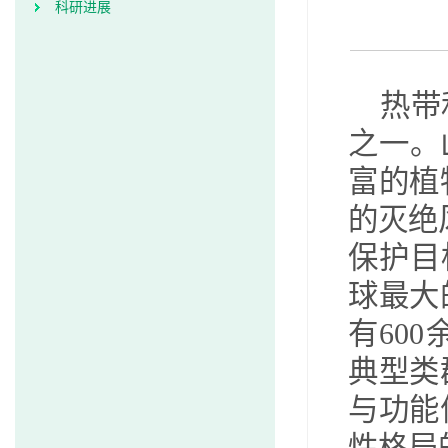
科研进展
热带
之一。
富的植
的灭绝
保护目
球最大
有
600
典型类
与功能