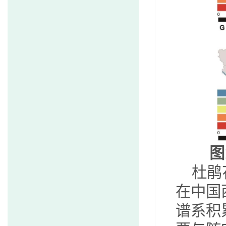
图
杜鹃
在中国
谱系积