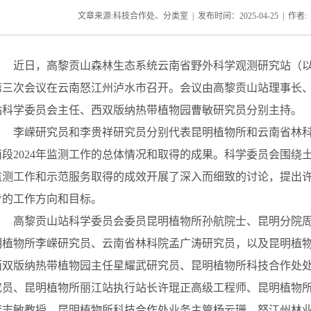
文章来源:科技合作处、分类室 | 发布时间：2025-04-25 | 作者: 
近日
，高黎贡山森林生态系统云南省野外科学观测研究站（
第三次会议在云南怒江州泸水市召开。会议由高黎贡山站理事长
站科学委员会主任、西双版纳热带植物园曹敏研究员分别主持。
李嵘研究员和李贵祥研究员分别代表昆明植物所和云南省林
南段
2024
年监测工作的总体情况和取得的成果。科学委员会围绕
监测工作和示范服务取得的成效开展了深入而细致的讨论，提出
步的工作方向和目标。
高黎贡山站科学委员会委员昆明植物所孙航院士、昆明分院
明植物所李嵘研究员、云南省林科院孟广涛研究员，以及昆明植
西双版纳热带植物园主任星耀武研究员、昆明植物所科技合作处
究员、昆明植物所丽江站执行站长许琨正高级工程师、昆明植物
李志敏教授、昆明植物所科技合作处业务主管杨云珊、怒江州林