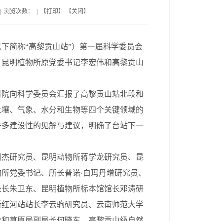
| 浏览次数： | 【
打印
】 【
关闭
】
以下简称
“高黎贡山站”
）第一届科学委员会
、昆明植物所原党委书记李宏伟和高黎贡山
科院向科学委员会汇报了高黎贡山站北段和
土壤、气象、水分和生物等四个关键领域的
许多建设性的见解与建议，明确了台站下一
周杰研究员、昆明动物所蒋学龙研究员、昆
物所党委书记、所长普诺
·
白玛丹增研究员、
处长朱卫东、昆明植物所标本馆馆长邓涛研
所红河站站长李云驹研究员、云南师范大学
业和草原局副局长何晓东、高黎贡山级自然