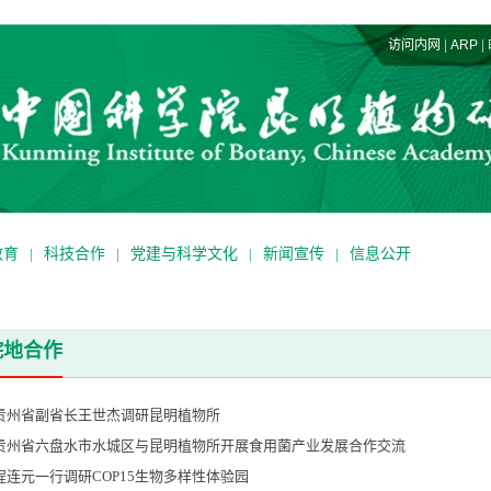
|
|
访问内网
ARP
教育
|
科技合作
|
党建与科学文化
|
新闻宣传
|
信息公开
院地合作
贵州省副省长王世杰调研昆明植物所
贵州省六盘水市水城区与昆明植物所开展食用菌产业发展合作交流
程连元一行调研COP15生物多样性体验园