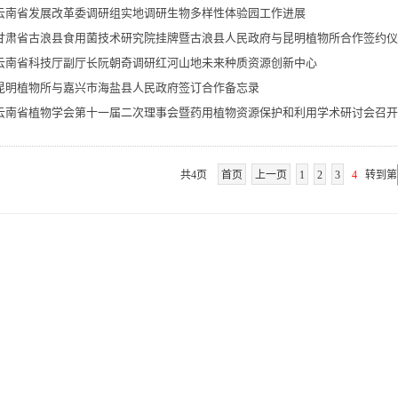
云南省发展改革委调研组实地调研生物多样性体验园工作进展
甘肃省古浪县食用菌技术研究院挂牌暨古浪县人民政府与昆明植物所合作签约仪
云南省科技厅副厅长阮朝奇调研红河山地未来种质资源创新中心
昆明植物所与嘉兴市海盐县人民政府签订合作备忘录
云南省植物学会第十一届二次理事会暨药用植物资源保护和利用学术研讨会召开
共4页
首页
上一页
1
2
3
4
转到第