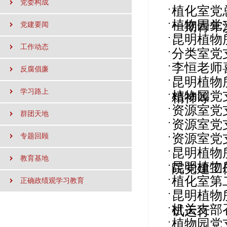
党委构成
植化室党
植物园党
一期青年
党建要闻
昆明植物
工作动态
分类室党
李恒老师
反腐倡廉
昆明植物
学习路上
植物园党
精神等
资源室党
群团天地
资源室党
资源室党
专题回顾
昆明植物
教育基地
昆明植物
院党建工
植化室第
正确政绩观学习教育
昆明植物
机关支部
试运行
植物园党