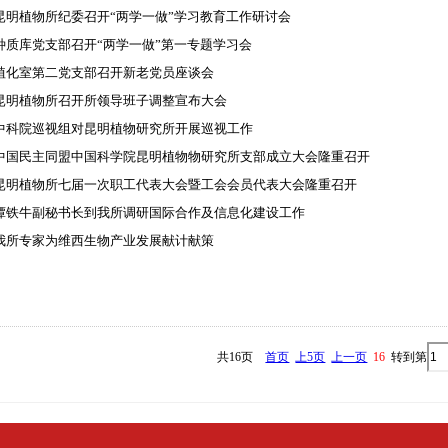
昆明植物所纪委召开“两学一做”学习教育工作研讨会
种质库党支部召开“两学一做”第一专题学习会
植化室第二党支部召开新老党员座谈会
昆明植物所召开所领导班子调整宣布大会
中科院巡视组对昆明植物研究所开展巡视工作
中国民主同盟中国科学院昆明植物物研究所支部成立大会隆重召开
昆明植物所七届一次职工代表大会暨工会会员代表大会隆重召开
谭铁牛副秘书长到我所调研国际合作及信息化建设工作
我所专家为维西生物产业发展献计献策
共16页
首页
上5页
上一页
16
转到第